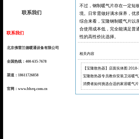
不过，钢制暖气片存在一定短
联系我们
境。日常需做好满水保养，优质带
综合来看，
宝隆钢制暖气片
以
合使用成本低，完全能满足普
联系我们
性的高性价比选择。
北京佛雷兰德暖通设备有限公司
相关内容
全国热线：400-635-7678
【宝隆散热器】店面实体图
2018-
渠道：18611726858
宝隆散热器专员教你安装卫浴暖气
消费者如何挑选合适的家居暖气片
官网：www.blsrq.com.cn