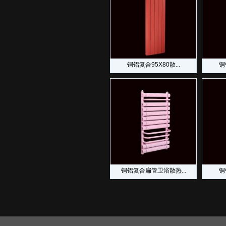
铜铝复合95X80散...
铜
铜铝复合扁管卫浴散热...
铜