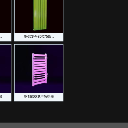
.
铜铝复合80X75散...
器
钢制800卫浴散热器