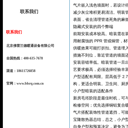
气片嵌入浅色墙面时，若设计得
联系我们
减少灰尘堆积更易清洁。明装
表面，省去清理管道死角的麻烦
隐藏式安装的四个弊端​
联系我们
前期安装成本较高。暗装需在装
用耐腐蚀的 PPR 管或铜管，
北京佛雷兰德暖通设备有限公司
供暖效果可能打折扣。管道埋入墙
措施不到位，靠近管道的墙面还
全国热线：400-635-7678
安装容错率低。暗装管道一旦
艺要求极高，必须选择经验丰富的
渠道：18611726858
户型适配有局限。层高低于 2
官网：www.blsrq.com.cn
构，更适合明装。卫生间、厨房
小户型暗装的适配条件​
新房毛坯阶段是最佳时机，可与
检修空间；优先选择铜铝复合
气片搭配装饰性管道遮挡，可能
宝隆散热器
总结，总之，小户
自身户型和预算决定，避免为